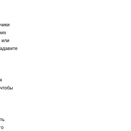
нчики
них
 или
надавите
я
 чтобы
ть
го