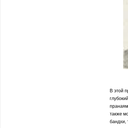
В этой 
глубоки
пранаям
также м
бандхи, 