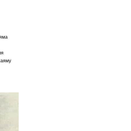
аяма
ля
наяму