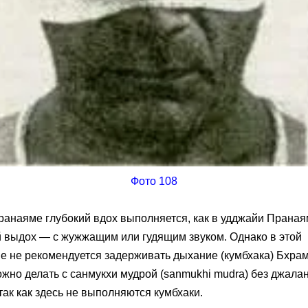
Фото 108
пранаяме глубокий вдох выполняется, как в удджайи Праная
й выдох — с жужжащим или гудящим звуком. Однако в этой
е не рекомендуется задерживать дыхание (кумбхака) Бхра
ожно делать с санмукхи мудрой (sanmukhi mudra) без джала
так как здесь не выполняются кумбхаки.