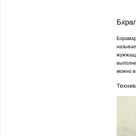
Бхра
Бхрамар
называет
жужжащи
выполне
можно вы
Техник