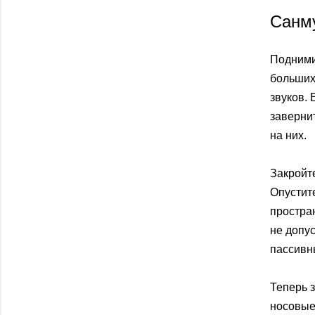
Санму
Поднимит
больших
звуков.
заверни
на них.
Закройт
Опустит
простра
не допус
пассивн
Теперь 
носовые