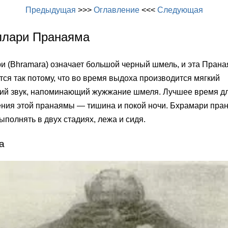
Предыдущая
>>>
Оглавление
<<<
Следующая
ллари Пранаяма
и (Bhramara) означает большой черный шмель, и эта Пран
ся так потому, что во время выдоха производится мягкий
й звук, напоминающий жужжание шмеля. Лучшее время д
ния этой пранаямы — тишина и покой ночи. Бхрамари пра
полнять в двух стадиях, лежа и сидя.
а