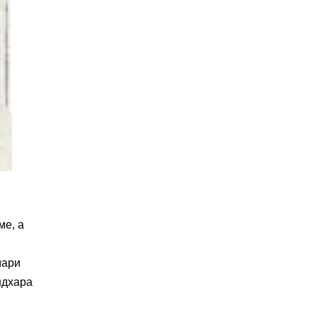
ме, а
мари
ндхара