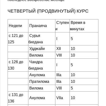
ЧЕТВЕРТЫЙ (ПРОДВИНУТЫЙ) КУРС
Ступен
Время в
Недели
Пранаяча
и
минутах
с 121 до
Сурья
I
5
125
бхедана
Удджайи
XII
10
Вилома
VIII
10
с 126 до
Чандра
I
5
130
бхедана
Анулома
IIIа
10
Пратилома
IIIa
10
Вилома
VIII
5
с 131 до
Анулома
VIIa
10
136