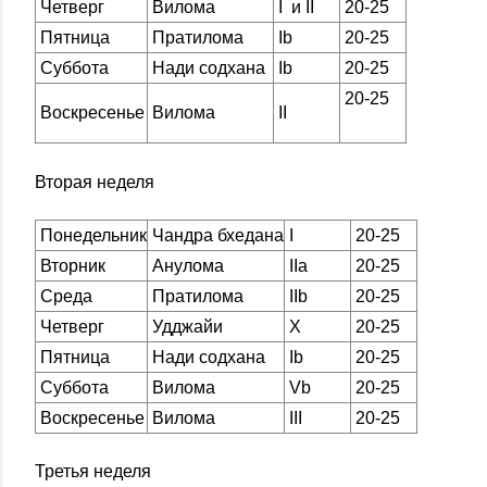
Четверг
Вилома
I и II
20-25
Пятница
Пратилома
Ib
20-25
Суббота
Нади содхана
Ib
20-25
20-25
Воскресенье
Вилома
II
Вторая неделя
Понедельник
Чандра бхедана
I
20-25
Вторник
Анулома
IIа
20-25
Среда
Пратилома
IIb
20-25
Четверг
Удджайи
X
20-25
Пятница
Нади содхана
Ib
20-25
Суббота
Вилома
Vb
20-25
Воскресенье
Вилома
III
20-25
Третья неделя