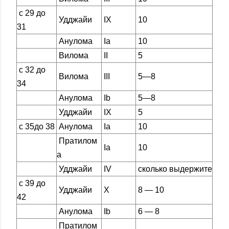
с 29 до
Удджайи
IX
10
31
Анулома
Iа
10
Вилома
II
5
с 32 до
Вилома
III
5—8
34
Анулома
Ib
5—8
Удджайи
IX
5
с 35до 38
Анулома
Iа
10
Пратилом
Iа
10
а
Удджайи
IV
сколько выдержите
с 39 до
Удджайи
X
8 — 10
42
Анулома
Ib
6 — 8
Пратилом