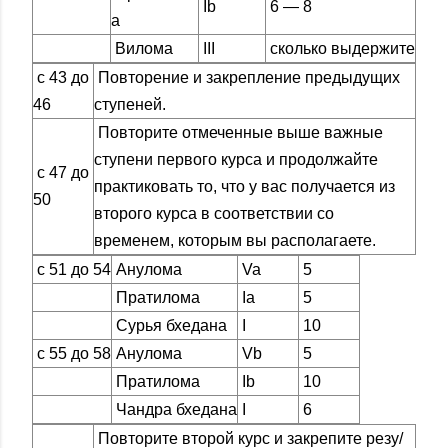
Ib
6 — 8
а
Вилома
III
сколько выдержите
с 43 до
Повторение и закрепление предыдущих
46
ступеней.
Повторите отмеченные выше важные
ступени первого курса и продолжайте
с 47 до
практиковать то, что у вас получается из
50
второго курса в соответствии со
временем, которым вы располагаете.
с 51 до 54
Анулома
Va
5
Пратилома
Ia
5
Сурья бхедана
I
10
с 55 до 58
Анулома
Vb
5
Пратилома
Ib
10
Чандра бхедана
I
6
Повторите второй курс и закрепите резу/