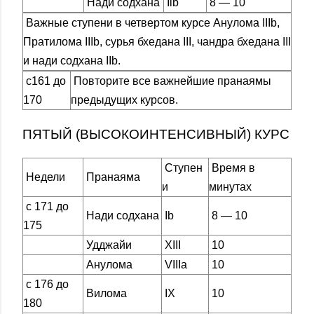
Нади содхана
Iib
8 — 10
Важные ступени в четвертом курсе Анулома IIIb,
Пратилома IIIb, сурья бхедана III, чандра бхедана III
и нади содхана IIb.
c161 до
Повторите все важнейшие пранаямы
170
предыдущих курсов.
ПЯТЫЙ (ВЫСОКОИНТЕНСИВНЫЙ) КУРС
Ступен
Время в
Недели
Пранаяма
и
минутах
с 171 до
Нади содхана
Ib
8 — 10
175
Удджайи
XIII
10
Анулома
VIIIa
10
с 176 до
Вилома
IX
10
180