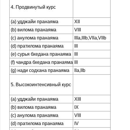
4. Продвинутый курс
(а) удджайи пранаяма
XII
(b) вилома пранаяма
VIII
(с) анулома пранаяма
IIIa,IIIb,VIIa,VIIb
(d) пратилома пранаяма
III
(е) сурья бхедана пранаяма
III
(f) чандра бхедана пранаяма
III
(g) нади содхана пранаяма
IIa,IIb
5. Высокоинтенсивный курс
(а) удджайи пранаяма
XIII
(b) вилома пранаяма
IX
(с) анулома пранаяма
VIII
(d) пратилома пранаяма
IV