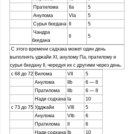
Пратилома
IIа
5
Анулома
VIa
5
Сурья бхедана
II
5
Чандра
II
5
бхедана
С этого времени садхака может один день
выполнять уджайи XI, анулому Па, пратилому и
сурья бхедану II, чередуя их с другими через день.
с 68 до 72
Вилома
VII
5
Анулома
IIb
6 — 8
Пратилома
IIb
6 — 8
Нади содхана
Ia
10
с 73 до 75
Удджайи
VIII
5
Анулома
VIb
6
Пратилома
II
6
Нади содхана
Ib
10