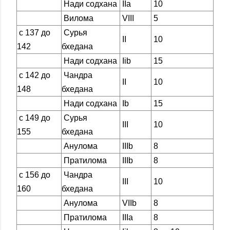
Нади содхана
IIа
10
Вилома
VIII
5
с 137 до
Сурья
II
10
142
бхедана
Нади содхана
Iib
15
с 142 до
Чандра
II
10
148
бхедана
Нади содхана
Ib
15
с 149 до
Сурья
III
10
155
бхедана
Анулома
IIIb
8
Пратилома
IIIb
8
с 156 до
Чандра
III
10
160
бхедана
Анулома
VIIb
8
Пратилома
IIIa
8