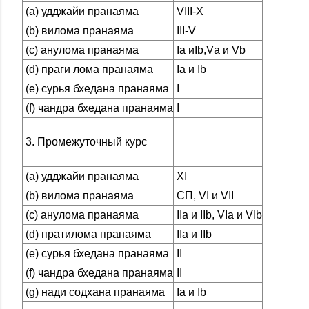
(а) удджайи пранаяма
VIII-X
(b) вилома пранаяма
III-V
(с) анулома пранаяма
Ia иIb,Vа и Vb
(d) праги лома пранаяма
Ia и Ib
(е) сурья бхедана пранаяма
I
(f) чандра бхедана пранаяма
I
3. Промежуточный курс
(а) удджайи пранаяма
XI
(b) вилома пранаяма
СП, VI и VII
(с) анулома пранаяма
IIа и IIb, VIa и VIb
(d) пратилома пранаяма
IIа и IIb
(е) сурья бхедана пранаяма
II
(f) чандра бхедана пранаяма
II
(g) нади содхана пранаяма
Iа и Ib