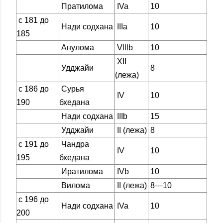
Пратилома
IVa
10
с 181 до
Нади содхана
IIIa
10
185
Анулома
Vlllb
10
XII
Удджайи
8
(лежа)
с 186 до
Сурья
IV
10
190
бхедана
Нади содхана
IIIb
15
Удджайи
II (лежа)
8
с 191 до
Чандра
IV
10
195
бхедана
Иратилома
IVb
10
Вилома
II (лежа)
8—10
с 196 до
Нади содхана
IVa
10
200