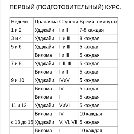
ПЕРВЫЙ (ПОДГОТОВИТЕЛЬНЫЙ) КУРС.
Недели
Пранаяма
Ступени
Время в минутах
1 и 2
Удджайи
I и II
7-8 каждая
З и 4
Удджайи
II и III
8 каждая
5 и 6
Удджайи
II и III
5 каждая
Вилома
I и III
5 каждая
7 и 8
Удджайи
I, II, III
5 каждая
Вилома
I и II
5 каждая
9 и 10
Удджайи
IVиV
5 каждая
Вилома
IV
5 каждая
Вилома
I
5 каждая
11 и 12
Удджайи
VиVI
5 каждая
Вилома
IV
10 каждая
с 13 до 15
Удджайи
V, VI, VII
5 каждая
Вилома
II
10 каждая