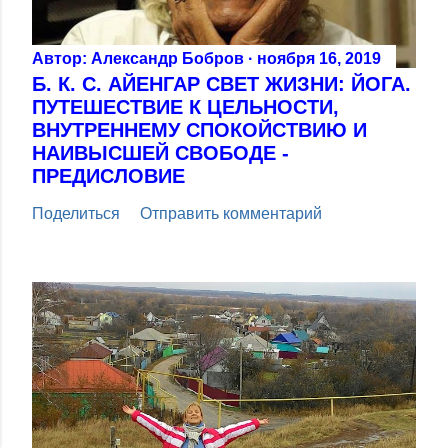
Автор:
Александр Бобров
ноября 16, 2019
Б. К. С. АЙЕНГАР СВЕТ ЖИЗНИ: ЙОГА.
ПУТЕШЕСТВИЕ К ЦЕЛЬНОСТИ,
ВНУТРЕННЕМУ СПОКОЙСТВИЮ И
НАИВЫСШЕЙ СВОБОДЕ -
ПРЕДИСЛОВИЕ
Поделиться
Отправить комментарий