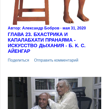
Автор:
Александр Бобров
мая 31, 2020
ГЛАВА 23. БХАСТРИКА И
КАПАЛАБХАТИ ПРАНАЯМА -
ИСКУССТВО ДЫХАНИЯ - Б. К. С.
АЙЕНГАР
Поделиться
Отправить комментарий