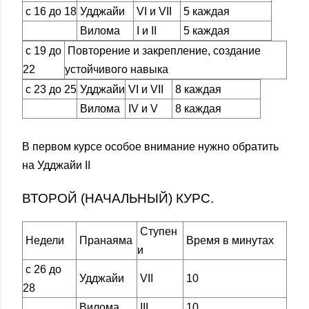
с 16 до 18
Удджайи
VI и VII
5 каждая
Вилома
I и II
5 каждая
с 19 до
Повторение и закрепление, создание
22
устойчивого навыка
с 23 до 25
Удджайи
VI и VII
8 каждая
Вилома
IV и V
8 каждая
В первом курсе особое внимание нужно обратить
на Удджайи II
ВТОРОЙ (НАЧАЛЬНЫЙ) КУРС.
Ступен
Недели
Пранаяма
Время в минутах
и
с 26 до
Удджайи
VII
10
28
Вилома
III
10