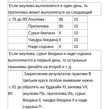
Если анулома выполняется в один день, то
пратилома может выполняться на следующий
с 76 до 80
Анулома
IIb
10
Пратилома
IIb
10
Сурья бхелана
II
10
Чандра бхедана
II
10
Нади содхана
II
10
Если анулома, сурья бхедана и нади содхана
выполняются в первый день, то остальные
пранаямы делайте на второй и т. д.
Закрепление результатов практики В
третьем курсе особое внимание нужно
с 81 до
обратить на Удджайи XI, вилома VII,
85
анулома ПЬ, пратилома ИЬ, сурья
бхедана II, чандра бхедана II и нади
содхана П.