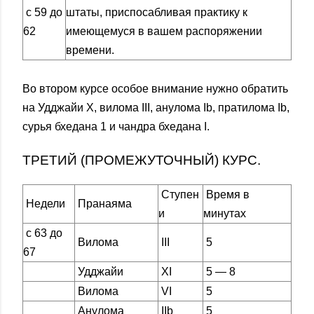
с 59 до
штаты, приспосабливая практику к
62
имеющемуся в вашем распоряжении
времени.
Во втором курсе особое внимание нужно обратить
на Удджайи X, вилома III, анулома Ib, пратилома Ib,
сурья бхедана 1 и чандра бхедана I.
ТРЕТИЙ (ПРОМЕЖУТОЧНЫЙ) КУРС.
Ступен
Время в
Недели
Пранаяма
и
минутах
с 63 до
Вилома
III
5
67
Удджайи
XI
5 — 8
Вилома
VI
5
Анулома
IIb
5