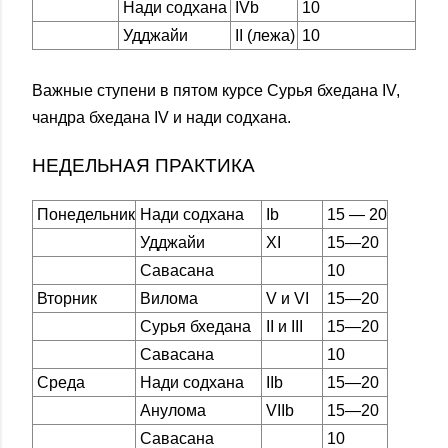
Нади содхана
IVb
10
Удджайи
II (лежа)
10
Важные ступени в пятом курсе Сурья бхедана IV,
чандра бхедана IV и нади содхана.
НЕДЕЛЬНАЯ ПРАКТИКА
Понедельник
Нади содхана
Ib
15 — 20
Удджайи
XI
15—20
Савасана
10
Вторник
Вилома
V и VI
15—20
Сурья бхедана
II и III
15—20
Савасана
10
Среда
Нади содхана
IIb
15—20
Анулома
VIIb
15—20
Савасана
10