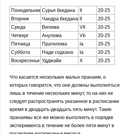
Понедельник
Сурья бхедана
II
20-25
Вторник
Чандра бхедана
II
20-25
Среда
Вилома
VII
20-25
Четверг
Анулома
Vb
20-25
Пятница
Пратилома
Ia
20-25
Суббота
Нади содхана
Ia
20-25
Воскресенье
Удджайи
X
20-25
Что касается нескольких малых пранаям, о
которых говорится, что они должны выполняться
лишь в течение нескольких минут, то на них не
следует распространять указанное в расписании
время в двадцать-двадцать пять минут. Такие
пранаямы все же можно выполнять в порядке
эксперимента в течение не более пяти минут в
последнее воскресенье месяца.