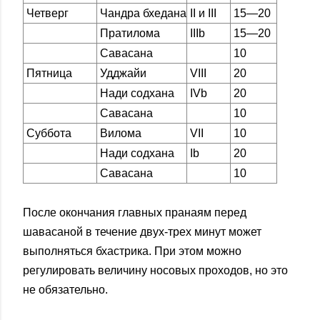
Четверг
Чандра бхедана
II и III
15—20
Пратилома
IIIb
15—20
Савасана
10
Пятница
Удджайи
VIII
20
Нади содхана
IVb
20
Савасана
10
Суббота
Вилома
VII
10
Нади содхана
Ib
20
Савасана
10
После окончания главных пранаям перед
шавасаной в течение двух-трех минут может
выполняться бхастрика. При этом можно
регулировать величину носовых проходов, но это
не обязательно.